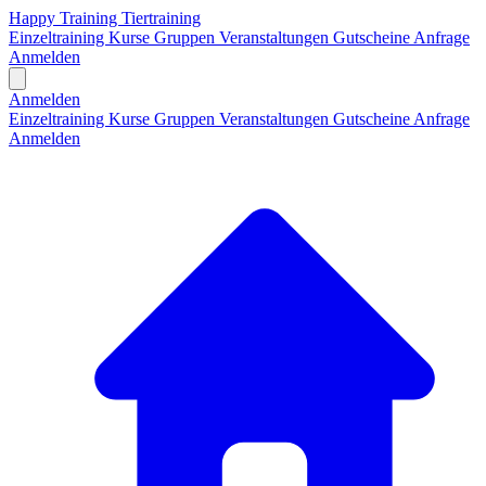
Happy Training Tiertraining
Einzeltraining
Kurse
Gruppen
Veranstaltungen
Gutscheine
Anfrage
Anmelden
Open main menu
Anmelden
Einzeltraining
Kurse
Gruppen
Veranstaltungen
Gutscheine
Anfrage
Anmelden
H